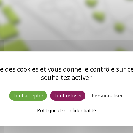
ise des cookies et vous donne le contrôle sur 
souhaitez activer
Tout accepter
Tout refuser
Personnaliser
Politique de confidentialité