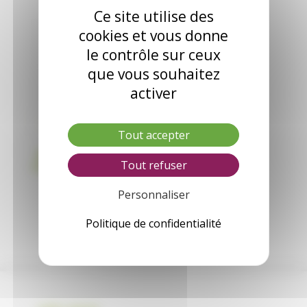
Ce site utilise des
cookies et vous donne
le contrôle sur ceux
que vous souhaitez
activer
Tout accepter
NOUS CONTACTER POUR
Tout refuser
PLUS DE RENSEIGNEMENTS
Personnaliser
Politique de confidentialité