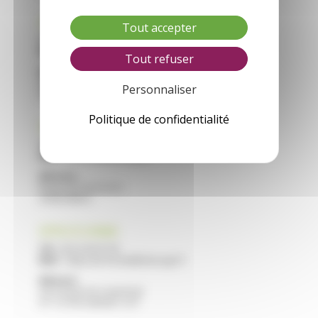
CFA VILLEREAL
Tout accepter
Tél :
05 53 40 44 40
Mail :
cfa.villereal@educagri.fr
Tout refuser
Adresse :
Saint Roch
Personnaliser
47210 VILLEREAL
Politique de confidentialité
CFA NERAC
Tél :
05 53 97 40 10
Mail :
cfa.nerac@educagri.fr
Adresse :
Route de Francescas
47600 NERAC
CFPPA STE LIVRADE
Tél :
05 53 40 47 40
Mail :
cfppa.ste-livrade@educagri.fr
Adresse :
2215 Route de Casseneuil
47 110 STE LIVRADE / LOT