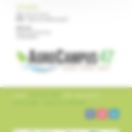
CFPPA NERAC
Tél :
05 53 97 40 10
Mail :
cfppa.nerac@educagri.fr
Adresse :
Route de Francescas
47600 NERAC
Création
L’impression Créative
©2022 – AgroCampus47
Mentions légales
–
Politique de confidentialité