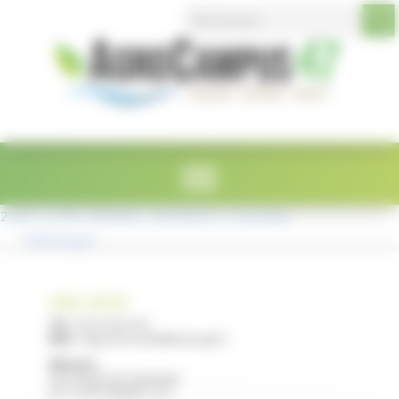
Search Button
Search
Panneau de gestion des cookies
for:
2026 _2_PAH_Manuels _fournitures_Trousseau
Télécharger
LYCÉE E. RESTAT
Tél :
05 53 40 47 00
Mail :
legta.ste-livrade@educagri.fr
Adresse :
2215 Route de Casseneuil
47110 STE LIVRADE / LOT