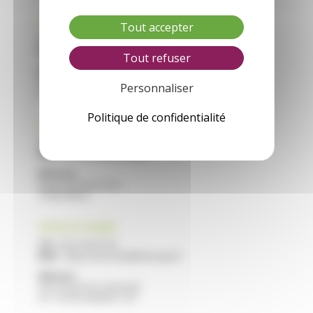
CFA VILLEREAL
Tout accepter
Tél :
05 53 40 44 40
Mail :
cfa.villereal@educagri.fr
Tout refuser
Adresse :
Saint Roch
Personnaliser
47210 VILLEREAL
Politique de confidentialité
CFA NERAC
Tél :
05 53 97 40 10
Mail :
cfa.nerac@educagri.fr
Adresse :
Route de Francescas
47600 NERAC
CFPPA STE LIVRADE
Tél :
05 53 40 47 40
Mail :
cfppa.ste-livrade@educagri.fr
Adresse :
2215 Route de Casseneuil
47 110 STE LIVRADE / LOT