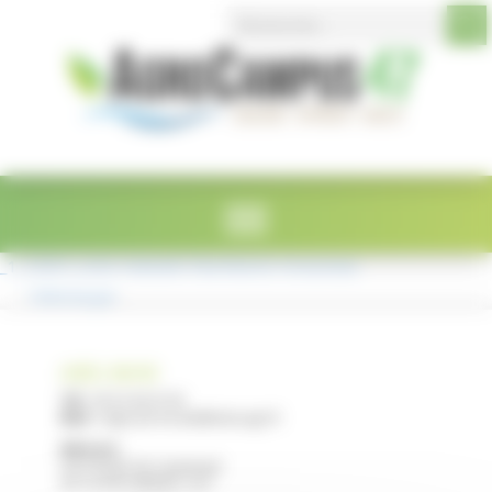
Search Button
Search
Panneau de gestion des cookies
for:
_1_CGEH_Liste-manuels-fournitures-trousseau
Télécharger
LYCÉE E. RESTAT
Tél :
05 53 40 47 00
Mail :
legta.ste-livrade@educagri.fr
Adresse :
2215 Route de Casseneuil
47110 STE LIVRADE / LOT