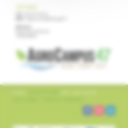
CFPPA NERAC
Tél :
05 53 97 40 10
Mail :
cfppa.nerac@educagri.fr
Adresse :
Route de Francescas
47600 NERAC
Création
L’impression Créative
©2022 – AgroCampus47
Mentions légales
–
Politique de confidentialité