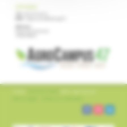
CFPPA NERAC
Tél :
05 53 97 40 10
Mail :
cfppa.nerac@educagri.fr
Adresse :
Route de Francescas
47600 NERAC
Création
L’impression Créative
©2022 – AgroCampus47
Mentions légales
–
Politique de confidentialité