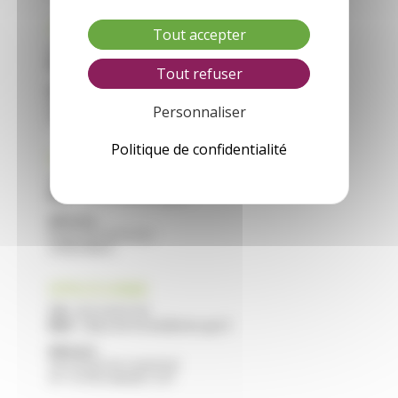
CFA VILLEREAL
Tout accepter
Tél :
05 53 40 44 40
Mail :
cfa.villereal@educagri.fr
Tout refuser
Adresse :
Saint Roch
Personnaliser
47210 VILLEREAL
Politique de confidentialité
CFA NERAC
Tél :
05 53 97 40 10
Mail :
cfa.nerac@educagri.fr
Adresse :
Route de Francescas
47600 NERAC
CFPPA STE LIVRADE
Tél :
05 53 40 47 40
Mail :
cfppa.ste-livrade@educagri.fr
Adresse :
2215 Route de Casseneuil
47 110 STE LIVRADE / LOT