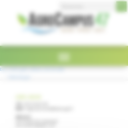
Search Button
Search
Panneau de gestion des cookies
for:
bac CGEA gde culture ste livrade
Télécharger
LYCÉE E. RESTAT
Tél :
05 53 40 47 00
Mail :
legta.ste-livrade@educagri.fr
Adresse :
2215 Route de Casseneuil
47110 STE LIVRADE / LOT