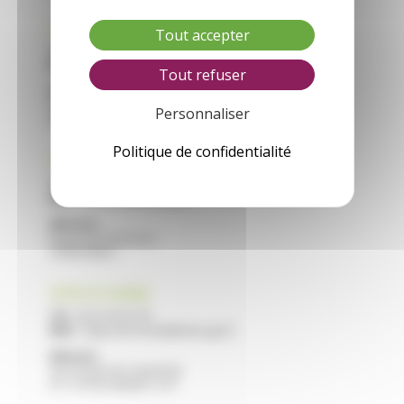
CFA VILLEREAL
Tout accepter
Tél :
05 53 40 44 40
Mail :
cfa.villereal@educagri.fr
Tout refuser
Adresse :
Saint Roch
Personnaliser
47210 VILLEREAL
Politique de confidentialité
CFA NERAC
Tél :
05 53 97 40 10
Mail :
cfa.nerac@educagri.fr
Adresse :
Route de Francescas
47600 NERAC
CFPPA STE LIVRADE
Tél :
05 53 40 47 40
Mail :
cfppa.ste-livrade@educagri.fr
Adresse :
2215 Route de Casseneuil
47 110 STE LIVRADE / LOT