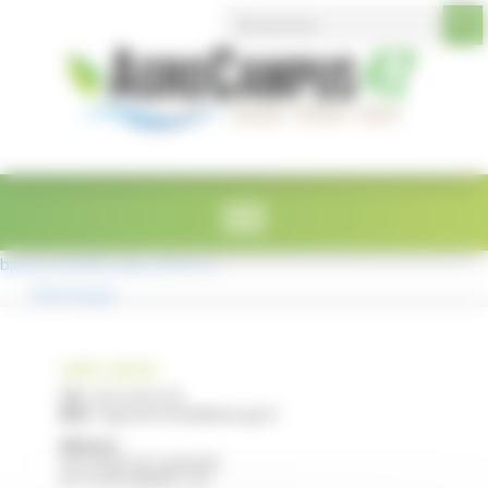
Search Button
Search
Panneau de gestion des cookies
for:
bprea_maraîch_hyb_2025 (1)
Télécharger
LYCÉE E. RESTAT
Tél :
05 53 40 47 00
Mail :
legta.ste-livrade@educagri.fr
Adresse :
2215 Route de Casseneuil
47110 STE LIVRADE / LOT