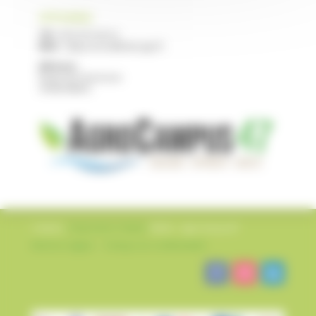
CFPPA NERAC
Tél :
05 53 97 40 10
Mail :
cfppa.nerac@educagri.fr
Adresse :
Route de Francescas
47600 NERAC
Création
L’impression Créative
©2022 – AgroCampus47
Mentions légales
–
Politique de confidentialité