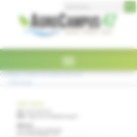
Search Button
Search
Panneau de gestion des cookies
for:
Catalogue_Fazanis_FormationsServices
Télécharger
LYCÉE E. RESTAT
Tél :
05 53 40 47 00
Mail :
legta.ste-livrade@educagri.fr
Adresse :
2215 Route de Casseneuil
47110 STE LIVRADE / LOT