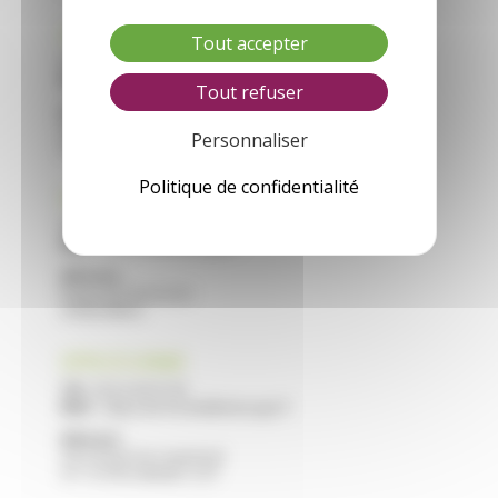
CFA VILLEREAL
Tout accepter
Tél :
05 53 40 44 40
Mail :
cfa.villereal@educagri.fr
Tout refuser
Adresse :
Saint Roch
Personnaliser
47210 VILLEREAL
Politique de confidentialité
CFA NERAC
Tél :
05 53 97 40 10
Mail :
cfa.nerac@educagri.fr
Adresse :
Route de Francescas
47600 NERAC
CFPPA STE LIVRADE
Tél :
05 53 40 47 40
Mail :
cfppa.ste-livrade@educagri.fr
Adresse :
2215 Route de Casseneuil
47 110 STE LIVRADE / LOT