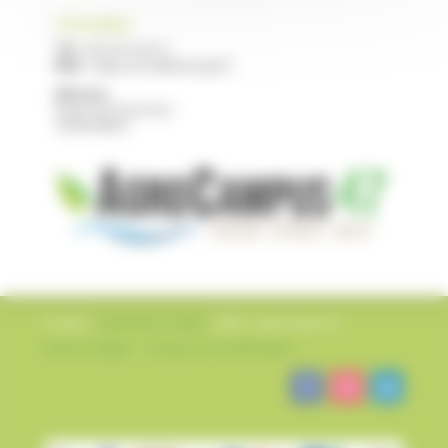
CFPPA NERAC
Tél :
05 53 97 40 10
Mail :
cfppa.nerac@educagri.fr
Adresse :
Route de Francescas
47600 NERAC
Création
L’impression Créative
©2022 – AgroCampus47
Mentions légales
–
Politique de confidentialité