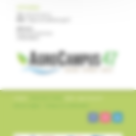
CFPPA NERAC
Tél :
05 53 97 40 10
Mail :
cfppa.nerac@educagri.fr
Adresse :
Route de Francescas
47600 NERAC
Création
L’impression Créative
©2022 – AgroCampus47
Mentions légales
–
Politique de confidentialité