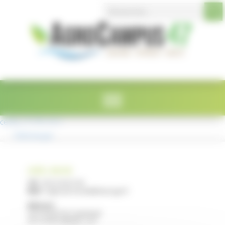
Search Button
Search
Panneau de gestion des cookies
for:
cerfa_11779-10-1
Télécharger
LYCÉE E. RESTAT
Tél :
05 53 40 47 00
Mail :
legta.ste-livrade@educagri.fr
Adresse :
2215 Route de Casseneuil
47110 STE LIVRADE / LOT