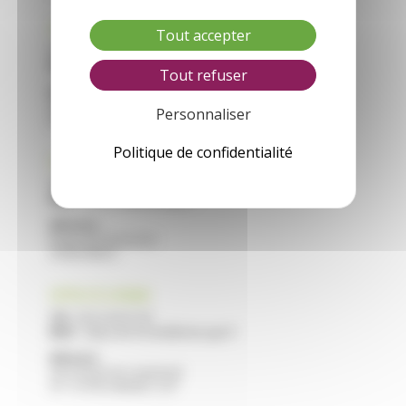
CFA VILLEREAL
Tout accepter
Tél :
05 53 40 44 40
Mail :
cfa.villereal@educagri.fr
Tout refuser
Adresse :
Saint Roch
Personnaliser
47210 VILLEREAL
Politique de confidentialité
CFA NERAC
Tél :
05 53 97 40 10
Mail :
cfa.nerac@educagri.fr
Adresse :
Route de Francescas
47600 NERAC
CFPPA STE LIVRADE
Tél :
05 53 40 47 40
Mail :
cfppa.ste-livrade@educagri.fr
Adresse :
2215 Route de Casseneuil
47 110 STE LIVRADE / LOT