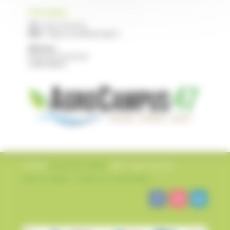
CFPPA NERAC
Tél :
05 53 97 40 10
Mail :
cfppa.nerac@educagri.fr
Adresse :
Route de Francescas
47600 NERAC
Création
L’impression Créative
©2022 – AgroCampus47
Mentions légales
–
Politique de confidentialité