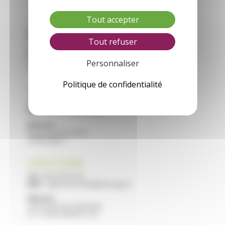
CFA VILLEREAL
Tout accepter
Tél :
05 53 40 44 40
Mail :
cfa.villereal@educagri.fr
Tout refuser
Adresse :
Saint Roch
Personnaliser
47210 VILLEREAL
Politique de confidentialité
CFA NERAC
Tél :
05 53 97 40 10
Mail :
cfa.nerac@educagri.fr
Adresse :
Route de Francescas
47600 NERAC
CFPPA STE LIVRADE
Tél :
05 53 40 47 40
Mail :
cfppa.ste-livrade@educagri.fr
Adresse :
2215 Route de Casseneuil
47 110 STE LIVRADE / LOT