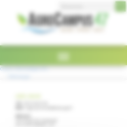
Search Button
Search
Panneau de gestion des cookies
for:
Charte Informatique EPL
Télécharger
LYCÉE E. RESTAT
Tél :
05 53 40 47 00
Mail :
legta.ste-livrade@educagri.fr
Adresse :
2215 Route de Casseneuil
47110 STE LIVRADE / LOT