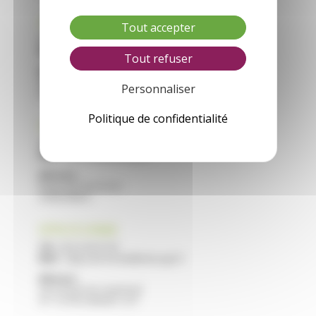
CFA VILLEREAL
Tout accepter
Tél :
05 53 40 44 40
Mail :
cfa.villereal@educagri.fr
Tout refuser
Adresse :
Saint Roch
Personnaliser
47210 VILLEREAL
Politique de confidentialité
CFA NERAC
Tél :
05 53 97 40 10
Mail :
cfa.nerac@educagri.fr
Adresse :
Route de Francescas
47600 NERAC
CFPPA STE LIVRADE
Tél :
05 53 40 47 40
Mail :
cfppa.ste-livrade@educagri.fr
Adresse :
2215 Route de Casseneuil
47 110 STE LIVRADE / LOT