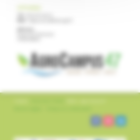
CFPPA NERAC
Tél :
05 53 97 40 10
Mail :
cfppa.nerac@educagri.fr
Adresse :
Route de Francescas
47600 NERAC
Création
L’impression Créative
©2022 – AgroCampus47
Mentions légales
–
Politique de confidentialité