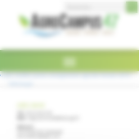
Search Button
Search
Panneau de gestion des cookies
for:
Guide-mobilite-jeunes-enseignement-agricole-Version-2019
Télécharger
LYCÉE E. RESTAT
Tél :
05 53 40 47 00
Mail :
legta.ste-livrade@educagri.fr
Adresse :
2215 Route de Casseneuil
47110 STE LIVRADE / LOT