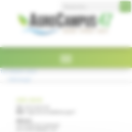
Search Button
Search
Panneau de gestion des cookies
for:
TEP BPJEPS 2025
Télécharger
LYCÉE E. RESTAT
Tél :
05 53 40 47 00
Mail :
legta.ste-livrade@educagri.fr
Adresse :
2215 Route de Casseneuil
47110 STE LIVRADE / LOT