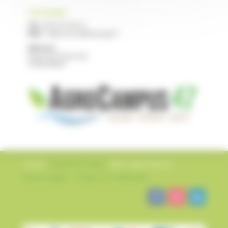
CFPPA NERAC
Tél :
05 53 97 40 10
Mail :
cfppa.nerac@educagri.fr
Adresse :
Route de Francescas
47600 NERAC
Création
L’impression Créative
©2022 – AgroCampus47
Mentions légales
–
Politique de confidentialité