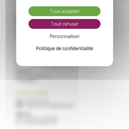
CFA VILLEREAL
Tout accepter
Tél :
05 53 40 44 40
Mail :
cfa.villereal@educagri.fr
Tout refuser
Adresse :
Saint Roch
Personnaliser
47210 VILLEREAL
Politique de confidentialité
CFA NERAC
Tél :
05 53 97 40 10
Mail :
cfa.nerac@educagri.fr
Adresse :
Route de Francescas
47600 NERAC
CFPPA STE LIVRADE
Tél :
05 53 40 47 40
Mail :
cfppa.ste-livrade@educagri.fr
Adresse :
2215 Route de Casseneuil
47 110 STE LIVRADE / LOT